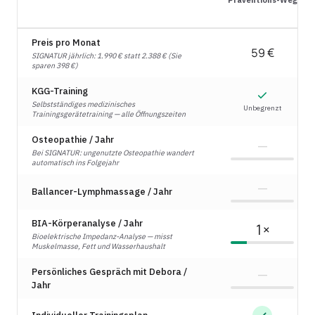
Präventions-Weg
Preis pro Monat
59 €
SIGNATUR jährlich: 1.990 € statt 2.388 € (Sie
sparen 398 €)
KGG-Training
Selbstständiges medizinisches
Unbegrenzt
Trainingsgerätetraining — alle Öffnungszeiten
Osteopathie / Jahr
—
Bei SIGNATUR: ungenutzte Osteopathie wandert
automatisch ins Folgejahr
—
Ballancer-Lymphmassage / Jahr
BIA-Körperanalyse / Jahr
1×
Bioelektrische Impedanz-Analyse — misst
Muskelmasse, Fett und Wasserhaushalt
—
Persönliches Gespräch mit Debora /
Jahr