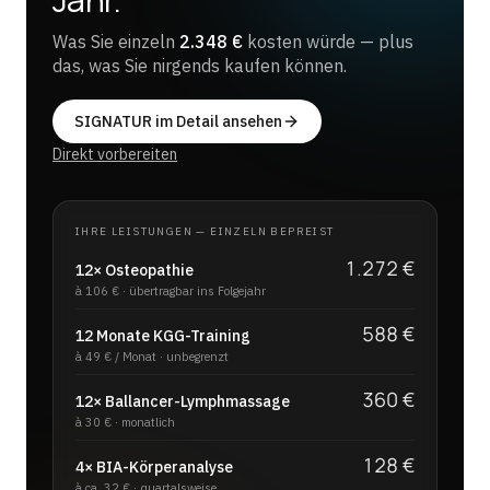
Was Sie einzeln
2.348 €
kosten würde — plus
das, was Sie nirgends kaufen können.
SIGNATUR im Detail ansehen
Direkt vorbereiten
IHRE LEISTUNGEN — EINZELN BEPREIST
1.272 €
12× Osteopathie
à 106 € · übertragbar ins Folgejahr
588 €
12 Monate KGG-Training
à 49 € / Monat · unbegrenzt
360 €
12× Ballancer-Lymphmassage
à 30 € · monatlich
128 €
4× BIA-Körperanalyse
à ca. 32 € · quartalsweise