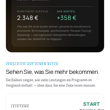
MARKTWERT EINZELN
IHR VORTEIL
2.348 €
+
358 €
Plus was Sie nicht kaufen können: persönliche Koordinatorin,
priorisierte Terminvergabe, synchronisierte Therapie-Training-
Steuerung — und ungenutzte Osteopathie-Behandlungen
wandern bei SIGNATUR ins Folgejahr.
VERGLEICH AUF EINEN BLICK
Sehen Sie, was Sie mehr bekommen.
Die Balken zeigen, wie viele Leistungen ein Programm im
Vergleich enthält — ohne dass Sie eine Zeile lesen müssen.
START
LEISTUNG