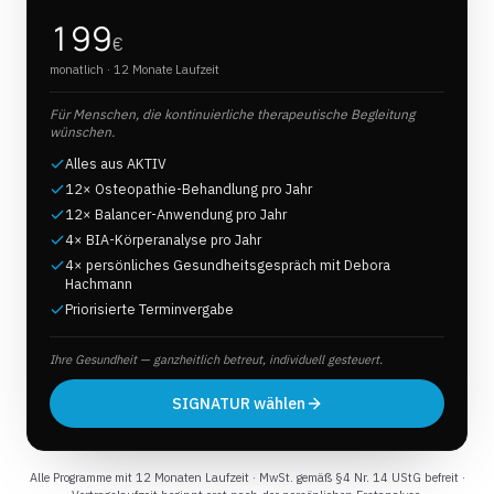
199
€
monatlich
· 12 Monate Laufzeit
Für Menschen, die kontinuierliche therapeutische Begleitung
wünschen.
Alles aus AKTIV
12× Osteopathie-Behandlung pro Jahr
12× Balancer-Anwendung pro Jahr
4× BIA-Körperanalyse pro Jahr
4× persönliches Gesundheitsgespräch mit Debora
Hachmann
Priorisierte Terminvergabe
Ihre Gesundheit — ganzheitlich betreut, individuell gesteuert.
SIGNATUR wählen
Alle Programme mit 12 Monaten Laufzeit · MwSt. gemäß §4 Nr. 14 UStG befreit ·